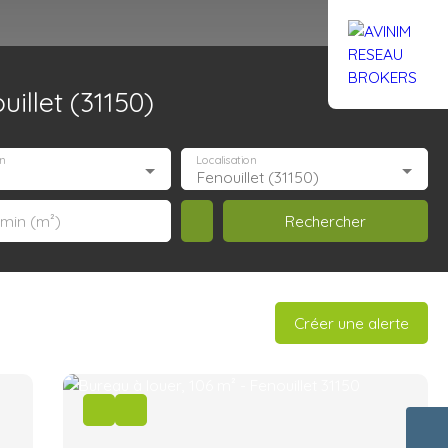
illet (31150)
Rejoignez-nous
Actualités
Nous contacter
n
Localisation
Fenouillet (31150)
Rechercher
 min (m²)
Créer une alerte