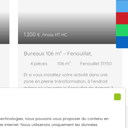
1 200
€ /mois HT HC
Bureaux 106 m² – Fenouillet,
4
pièces
106
m²
Fenouillet 31150
Et si vous installiez votre activité dans une
zone en pleine transformation, à l’endroit
même où s’invente le Fenouillet de demain ?
à
Ces bureaux de 106 m², entièrement refaits à
neuf, se situent au 1er étage d’un immeuble
moderne, au cœur du secteur Soferti,
directement concerné par le projet de pôle
ne trouvez pas
es technologies, nous pouvons vous proposer du contenu en
de
d’échanges multimodal et la requalification de
ite internet. Nous utiliserons uniquement les données
été de vos rêves ?
 :
l’entrée nord de la commune. Concrètement :