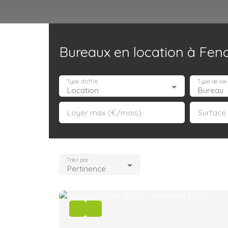
Bureaux en location à Fenou
Accueil
Acheter
Louer
Confiez un local
Trouver un Broker
Type d'offre
Type de bie
Location
Bureau
Loyer max (€/mois)
Surface
Trier par
Pertinence