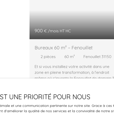
900
€ /mois HT HC
Bureaux 60 m² – Fenouillet
2
pièces
60
m²
Fenouillet 31150
Et si vous installiez votre activité dans une
zone en pleine transformation, à l’endroit
même où s’invente le Fenouillet de demain ?
Ces bureaux de 60 m², entièrement refaits 
neuf, se situent au 1er étage d’un immeuble
 EST UNE PRIORITÉ POUR NOUS
moderne, au cœur du secteur Soferti,
directement concerné par le projet de pôle
Vous 
optimale et une communication pertinente sur notre site. Grace à c
d’échanges multimodal et la requalification 
 d'améliorer la qualité de nos services et la convivialité de notre s
la propri
l’entrée nord de la commune. Concrètement