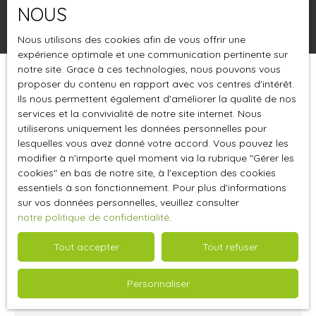
NOUS
Rechercher
Nous utilisons des cookies afin de vous offrir une
expérience optimale et une communication pertinente sur
notre site. Grace à ces technologies, nous pouvons vous
proposer du contenu en rapport avec vos centres d'intérêt.
Trier par
Créer une alerte
Pertinence
Ils nous permettent également d'améliorer la qualité de nos
services et la convivialité de notre site internet. Nous
utiliserons uniquement les données personnelles pour
lesquelles vous avez donné votre accord. Vous pouvez les
modifier à n'importe quel moment via la rubrique ″Gérer les
cookies″ en bas de notre site, à l'exception des cookies
essentiels à son fonctionnement. Pour plus d'informations
sur vos données personnelles, veuillez consulter
notre politique de confidentialité
.
Tout accepter
Tout refuser
1 416
€ /mois HC
Personnaliser