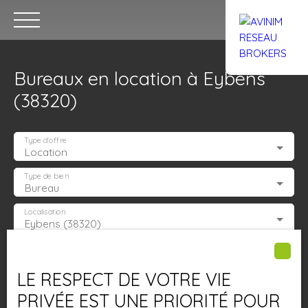
Bureaux en location à Eybens
(38320)
Type d'offre
Location
Accueil
Acheter
Louer
Confiez un local
Trouver un Br
Type de bien
Bureau
Localisation
Eybens (38320)
Estimation
Loyer max (€/mois)
LE RESPECT DE VOTRE VIE
Surface min (m²)
PRIVÉE EST UNE PRIORITÉ POUR