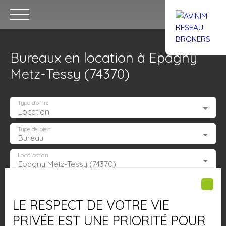
Bureaux en location à Epagny
Metz-Tessy (74370)
Type d'offre
Location
Accueil
Acheter
Louer
Confiez un local
Trouver un Br
Type de bien
Bureau
Localisation
Epagny Metz-Tessy (74370)
Estimation
Loyer max (€/mois)
LE RESPECT DE VOTRE VIE
Surface min (m²)
PRIVÉE EST UNE PRIORITÉ POUR