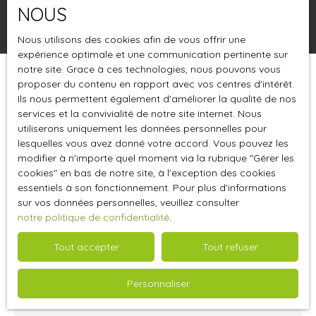
NOUS
Rechercher
Nous utilisons des cookies afin de vous offrir une
expérience optimale et une communication pertinente sur
notre site. Grace à ces technologies, nous pouvons vous
proposer du contenu en rapport avec vos centres d'intérêt.
Trier par
Créer une alerte
Pertinence
Ils nous permettent également d'améliorer la qualité de nos
services et la convivialité de notre site internet. Nous
utiliserons uniquement les données personnelles pour
lesquelles vous avez donné votre accord. Vous pouvez les
modifier à n'importe quel moment via la rubrique ″Gérer les
cookies″ en bas de notre site, à l'exception des cookies
essentiels à son fonctionnement. Pour plus d'informations
sur vos données personnelles, veuillez consulter
notre politique de confidentialité
.
Tout accepter
Tout refuser
3 280
€ /mois HT HC
Personnaliser