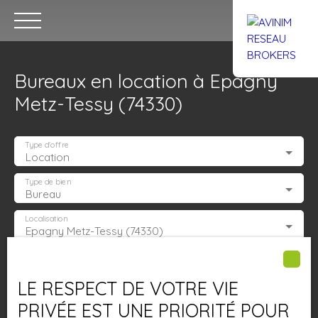
Bureaux en location à Epagny
Metz-Tessy (74330)
Type d'offre
Location
Accueil
Acheter
Louer
Confiez un local
Trouver un Br
Type de bien
Bureau
Localisation
Epagny Metz-Tessy (74330)
Estimation
Loyer max (€/mois)
LE RESPECT DE VOTRE VIE
Surface min (m²)
PRIVÉE EST UNE PRIORITÉ POUR