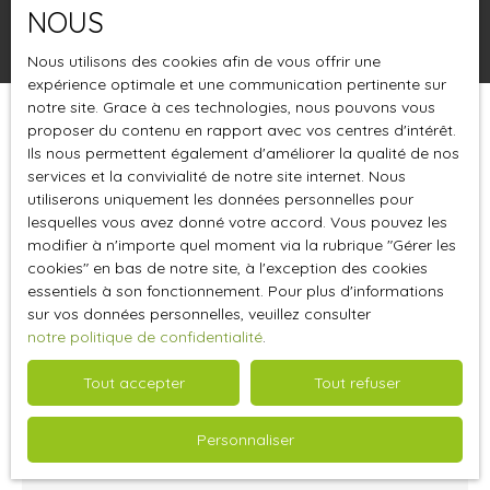
NOUS
Rechercher
Nous utilisons des cookies afin de vous offrir une
expérience optimale et une communication pertinente sur
notre site. Grace à ces technologies, nous pouvons vous
proposer du contenu en rapport avec vos centres d'intérêt.
Trier par
Créer une alerte
Pertinence
Ils nous permettent également d'améliorer la qualité de nos
services et la convivialité de notre site internet. Nous
utiliserons uniquement les données personnelles pour
lesquelles vous avez donné votre accord. Vous pouvez les
modifier à n'importe quel moment via la rubrique ″Gérer les
cookies″ en bas de notre site, à l'exception des cookies
essentiels à son fonctionnement. Pour plus d'informations
sur vos données personnelles, veuillez consulter
notre politique de confidentialité
.
Tout accepter
Tout refuser
1 100
€ /mois HT HC
Personnaliser