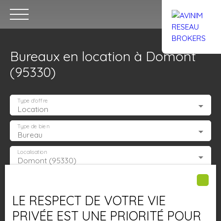
Bureaux en location à Domont
(95330)
Type d'offre
Location
Accueil
Acheter
Louer
Confiez un local
Trouver un Br
Type de bien
Bureau
Localisation
Domont (95330)
Estimation
Loyer max (€/mois)
LE RESPECT DE VOTRE VIE
Surface min (m²)
PRIVÉE EST UNE PRIORITÉ POUR