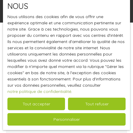
NOUS
Rechercher
Nous utilisons des cookies afin de vous offrir une
expérience optimale et une communication pertinente sur
notre site. Grace à ces technologies, nous pouvons vous
proposer du contenu en rapport avec vos centres d'intérêt.
Trier par
Créer une alerte
Pertinence
Ils nous permettent également d'améliorer la qualité de nos
services et la convivialité de notre site internet. Nous
utiliserons uniquement les données personnelles pour
lesquelles vous avez donné votre accord. Vous pouvez les
modifier à n'importe quel moment via la rubrique ″Gérer les
cookies″ en bas de notre site, à l'exception des cookies
essentiels à son fonctionnement. Pour plus d'informations
sur vos données personnelles, veuillez consulter
notre politique de confidentialité
.
Tout accepter
Tout refuser
2 238
€ /mois HT HC
Personnaliser