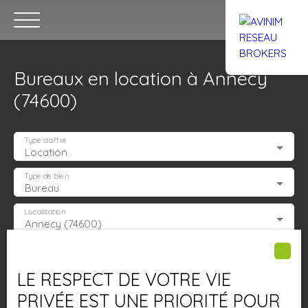
Bureaux en location à Annecy
(74600)
Type d'offre
Location
Accueil
Acheter
Louer
Confiez un local
Trouver un Br
Type de bien
Bureau
Localisation
Annecy (74600)
Estimation
Loyer max (€/mois)
LE RESPECT DE VOTRE VIE
Surface min (m²)
PRIVÉE EST UNE PRIORITÉ POUR