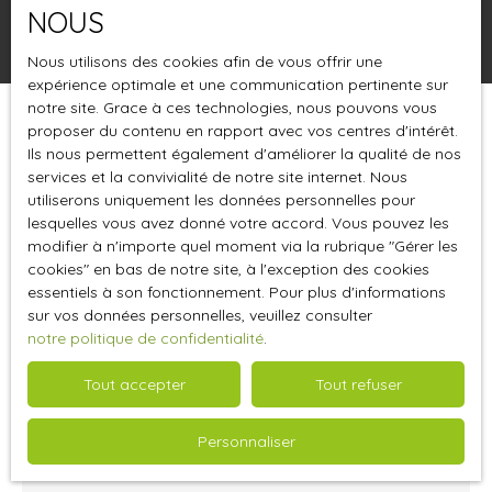
NOUS
Rechercher
Nous utilisons des cookies afin de vous offrir une
expérience optimale et une communication pertinente sur
notre site. Grace à ces technologies, nous pouvons vous
proposer du contenu en rapport avec vos centres d'intérêt.
Trier par
Créer une alerte
Pertinence
Ils nous permettent également d'améliorer la qualité de nos
services et la convivialité de notre site internet. Nous
utiliserons uniquement les données personnelles pour
lesquelles vous avez donné votre accord. Vous pouvez les
modifier à n'importe quel moment via la rubrique ″Gérer les
cookies″ en bas de notre site, à l'exception des cookies
essentiels à son fonctionnement. Pour plus d'informations
sur vos données personnelles, veuillez consulter
notre politique de confidentialité
.
Tout accepter
Tout refuser
3 700
€ /mois HT HC
Personnaliser