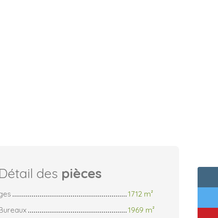
Détail des
pièces
ges
1712 m²
 Bureaux
1969 m²