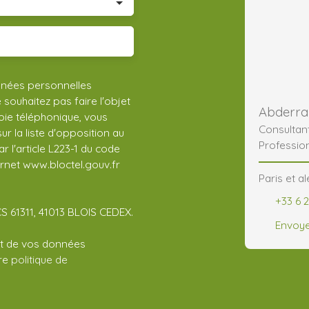
nnées personnelles
ouhaitez pas faire l'objet
ie téléphonique, vous
Consultan
r la liste d'opposition au
Professio
 l'article L223-1 du code
ernet www.bloctel.gouv.fr
Paris et a
+33 6 2
CS 61311, 41013 BLOIS CEDEX.
Envoye
ent de vos données
tre
politique de