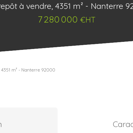
repôt à vendre, 4351 m² - Nanterre 9
7 280 000
€HT
, 4351 m² - Nanterre 92000
n
Carac