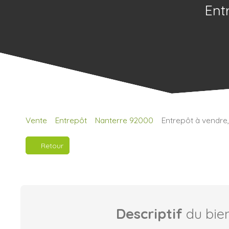
Ent
Vente
Entrepôt
Nanterre 92000
Entrepôt à vendre
Retour
Descriptif
du bie