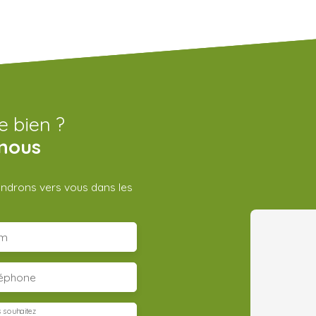
e bien ?
nous
iendrons vers vous dans les
m
léphone
 souhaitez