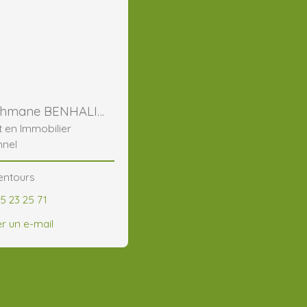
Abderrahmane BENHALIMA
t en Immobilier
nnel
lentours
5 23 25 71
r un e-mail