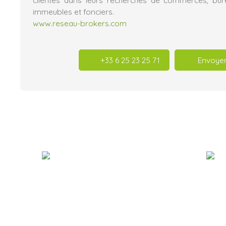
clientes dans leurs recherches de commerces, burea
immeubles et fonciers.
www.reseau-brokers.com
+33 6 25 23 25 71
Envoyer