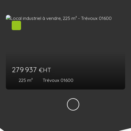
279 937
€HT
225
m²
Trévoux 01600