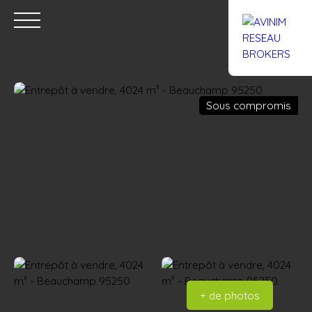
Sous compromis
Accueil
Acheter
Louer
Confiez un local
Trouver un Br
Estimation
+ de photos