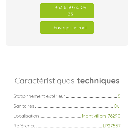
+33 6 50 60 09
33
Envoyer un mail
Caractéristiques
techniques
Stationnement extérieur
5
Sanitaires
Oui
Localisation
Montivilliers 76290
Référence
LP27557