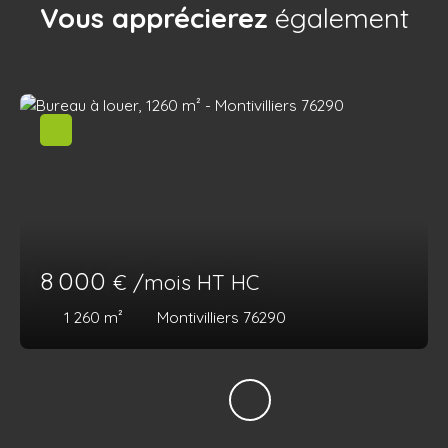
Vous apprécierez
également
8 000
€ /mois HT HC
1 260
m²
Montivilliers 76290