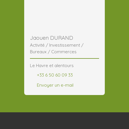
Jaouen DURAND
Activité / Investissement /
Bureaux / Commerces
Le Havre et alentours
+33 6 50 60 09 33
Envoyer un e-mail