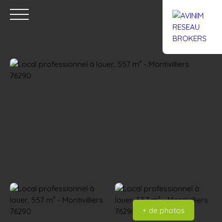
Accueil
Acheter
Louer
Confiez un local
Trouver un Br
Estimation
+ de photos