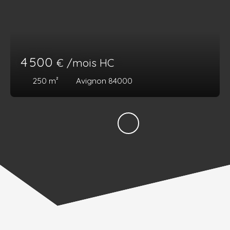
4 500
€ /mois HC
250
m²
Avignon 84000