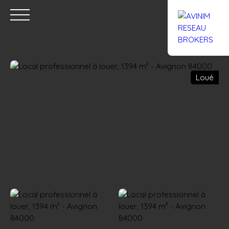
Loué
Accueil
Acheter
Louer
Confiez un local
Trouver un Br
Estimation