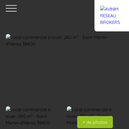
Accueil
Acheter
Louer
Confiez un local
Trouver un Br
Estimation
+ de photos