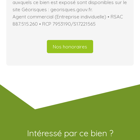
auxquels ce bien est exposé sont disponibles sur le
site Géorisques : georisques.gouv.fr.
Agent commercial (Entreprise individuelle) • RSAC
887.515.260 • RCP 7953190/S17221565
Nos honoraires
Intéressé par ce bien ?