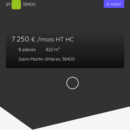
A saisir
7 250
€ /mois HT HC
8
pièces
822
m²
Saint-Martin-d'Hères 38400