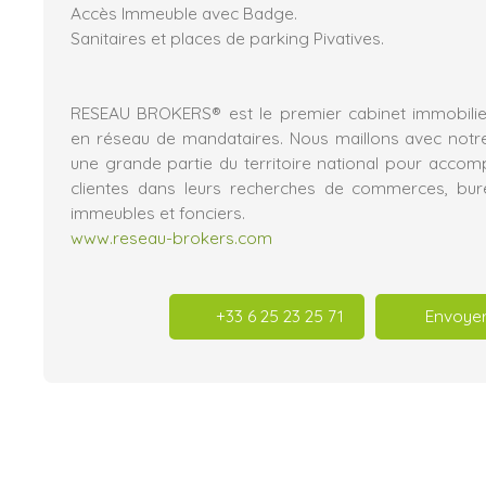
Accès Immeuble avec Badge.
Sanitaires et places de parking Pivatives.
RESEAU BROKERS® est le premier cabinet immobilier
en réseau de mandataires. Nous maillons avec notr
une grande partie du territoire national pour acco
clientes dans leurs recherches de commerces, burea
immeubles et fonciers.
www.reseau-brokers.com
+33 6 25 23 25 71
Envoyer