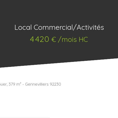
Local Commercial/Activités
4 420
€ /mois HC
ouer, 379 m² - Gennevilliers 92230