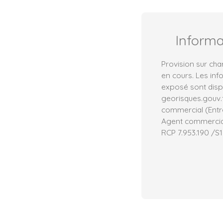
Inform
Provision sur cha
en cours. Les inf
exposé sont dispo
georisques.gouv.
commercial (Entre
Agent commercial 
RCP 7.953.190 /S