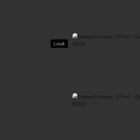
Accueil
Acheter
Louer
Confiez un local
Trouver un Broker
Loué