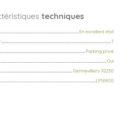
téristiques
techniques
En excellent état
r
7
Parking privé
Oui
Gennevilliers 92230
LP16900