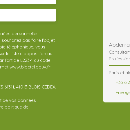
nnées personnelles
ouhaitez pas faire l'objet
ie téléphonique, vous
Consultan
r la liste d'opposition au
Professio
 l'article L223-1 du code
ernet www.bloctel.gouv.fr
Paris et a
+33 6 2
CS 61311, 41013 BLOIS CEDEX.
Envoye
ent de vos données
tre
politique de