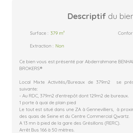
Descriptif
du bie
Surface
:
379
m²
Confo
Extraction
:
Non
Ce bien vous est présenté par Abderrahmane BENHA
BROKERS®
Local Mixte Activités/Bureaux de 379m2 se pré
suivante:
- Au RDC, 379m2 d'entrepôt dont 129m2 de bureaux.
1 porte à quai de plain pied
Le tout est situé dans une ZA à Gennevilliers, à proxi
des quais de Seine et du Centre Commercial Qwartz.
A 13 mn à pied de la gare des Grésillons (RERC).
Arrêt Bus 166 à 50 mètres.