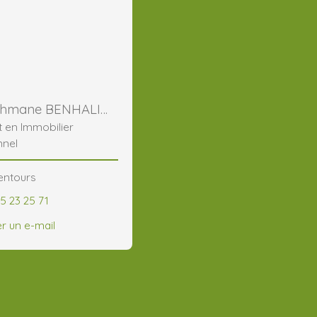
Abderrahmane BENHALIMA
t en Immobilier
nnel
lentours
5 23 25 71
r un e-mail