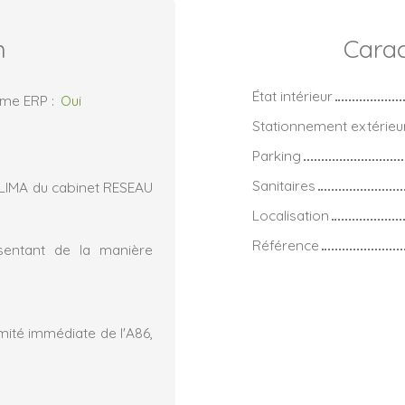
n
Carac
État intérieur
rme ERP
:
Oui
Stationnement extérieu
Parking
Sanitaires
LIMA du cabinet RESEAU
Localisation
Référence
sentant de la manière
mité immédiate de l'A86,