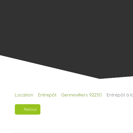
Location
Entrepôt
Gennevilliers 92230
Entrepôt à l
Retour