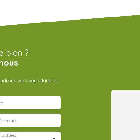
e bien ?
nous
iendrons vers vous dans les
m
léphone
 souhaitez