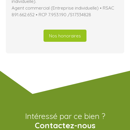
individuelle).
Agent commercial (Entreprise individuelle) • RSAC
891.662.652 • RCP 7.953.190 /S17334828
Nos honoraires
Intéressé par ce bien ?
Contactez-nous