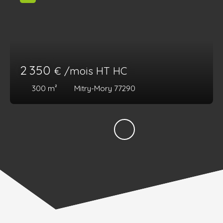
2 350
€ /mois HT HC
300
m²
Mitry-Mory 77290