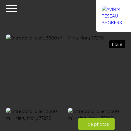
Loué
Accueil
Acheter
Louer
Confiez un local
Trouver un Br
Estimation
+ de photos