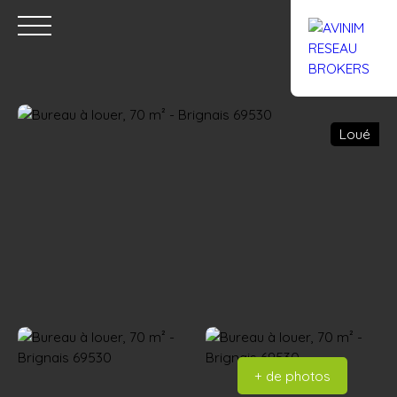
Loué
Accueil
Acheter
Louer
Confiez un local
Trouver un Br
Estimation
+ de photos