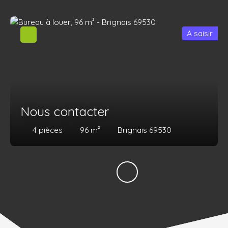
A saisir
Nous contacter
4
pièces
96
m²
Brignais 69530