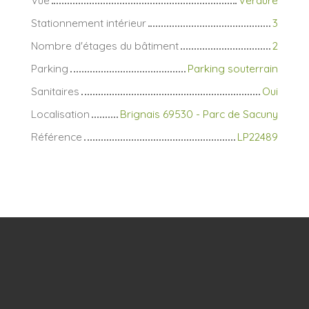
Stationnement intérieur
3
Nombre d'étages du bâtiment
2
Parking
Parking souterrain
Sanitaires
Oui
Localisation
Brignais 69530 - Parc de Sacuny
Référence
LP22489