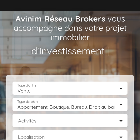
Avinim Réseau Brokers
vous
accompagne dans votre projet
immobilier
de Locaux d
|
Type d'offre
Vente
Type de bien
Appartement, Boutique, Bureau, Droit au bail, Entrepôt, Fonds de commerce, Hôtel, hébergement, Immeuble, Immobilier Pro, Local commercial, Local professionnel, Local industriel, Magasin, boutique, Terrain Industriel, Terrain Constructible, Transmission d'entreprise
Activités
Localisation