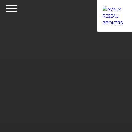
Accueil
Acheter
Louer
Confiez un local
Trouver un Br
Estimation